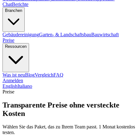
Chat
Berichte
Branchen
Gebäudereinigung
Garten- & Landschaftsbau
Bauwirtschaft
Preise
Ressourcen
Was ist neu
Blog
Vergleich
FAQ
Anmelden
English
Italiano
Preise
Transparente Preise ohne versteckte
Kosten
Wählen Sie das Paket, das zu Ihrem Team passt. 1 Monat kostenlos
testen.