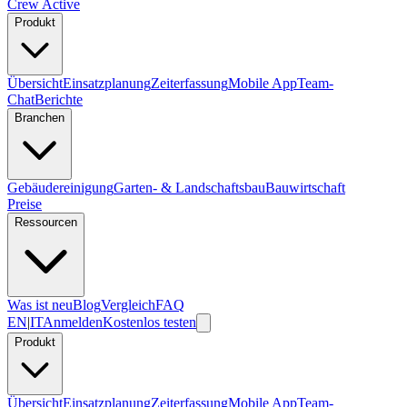
Crew Active
Produkt
Übersicht
Einsatzplanung
Zeiterfassung
Mobile App
Team-
Chat
Berichte
Branchen
Gebäudereinigung
Garten- & Landschaftsbau
Bauwirtschaft
Preise
Ressourcen
Was ist neu
Blog
Vergleich
FAQ
EN
|
IT
Anmelden
Kostenlos testen
Produkt
Übersicht
Einsatzplanung
Zeiterfassung
Mobile App
Team-