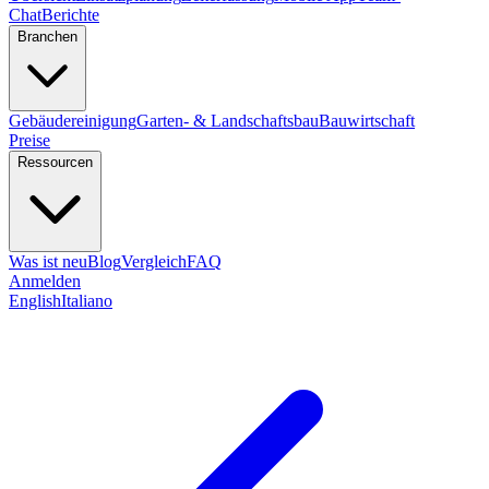
Chat
Berichte
Branchen
Gebäudereinigung
Garten- & Landschaftsbau
Bauwirtschaft
Preise
Ressourcen
Was ist neu
Blog
Vergleich
FAQ
Anmelden
English
Italiano