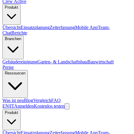
Crew Active
Produkt
Übersicht
Einsatzplanung
Zeiterfassung
Mobile App
Team-
Chat
Berichte
Branchen
Gebäudereinigung
Garten- & Landschaftsbau
Bauwirtschaft
Preise
Ressourcen
Was ist neu
Blog
Vergleich
FAQ
EN
|
IT
Anmelden
Kostenlos testen
Produkt
Übersicht
Einsatzplanung
Zeiterfassung
Mobile App
Team-