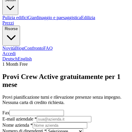
Pulizia edifici
Giardinaggio e paesaggistica
Edilizia
Prezzi
Risorse
Novità
Blog
Confronto
FAQ
Accedi
Deutsch
English
1 Month Free
Provi Crew Active gratuitamente per 1
mese
Provi pianificazione turni e rilevazione presenze senza impegno.
Nessuna carta di credito richiesta.
Fax
E-mail aziendale
*
Nome azienda
*
Numero di dipendenti
*