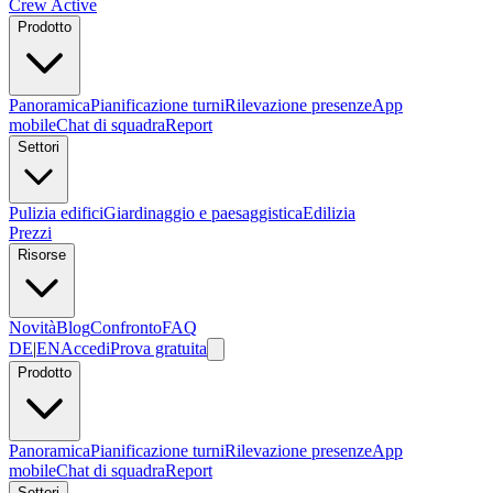
Crew Active
Prodotto
Panoramica
Pianificazione turni
Rilevazione presenze
App
mobile
Chat di squadra
Report
Settori
Pulizia edifici
Giardinaggio e paesaggistica
Edilizia
Prezzi
Risorse
Novità
Blog
Confronto
FAQ
DE
|
EN
Accedi
Prova gratuita
Prodotto
Panoramica
Pianificazione turni
Rilevazione presenze
App
mobile
Chat di squadra
Report
Settori