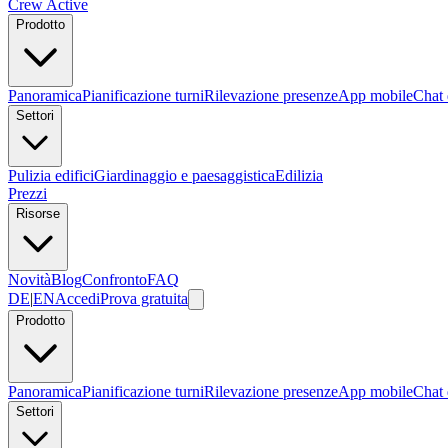
Crew Active
Prodotto
Panoramica
Pianificazione turni
Rilevazione presenze
App mobile
Chat 
Settori
Pulizia edifici
Giardinaggio e paesaggistica
Edilizia
Prezzi
Risorse
Novità
Blog
Confronto
FAQ
DE
|
EN
Accedi
Prova gratuita
Prodotto
Panoramica
Pianificazione turni
Rilevazione presenze
App mobile
Chat 
Settori