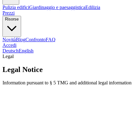
Pulizia edifici
Giardinaggio e paesaggistica
Edilizia
Prezzi
Risorse
Novità
Blog
Confronto
FAQ
Accedi
Deutsch
English
Legal
Legal Notice
Information pursuant to § 5 TMG and additional legal information