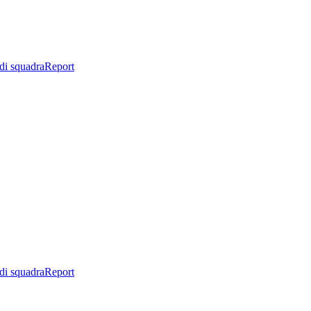
di squadra
Report
di squadra
Report